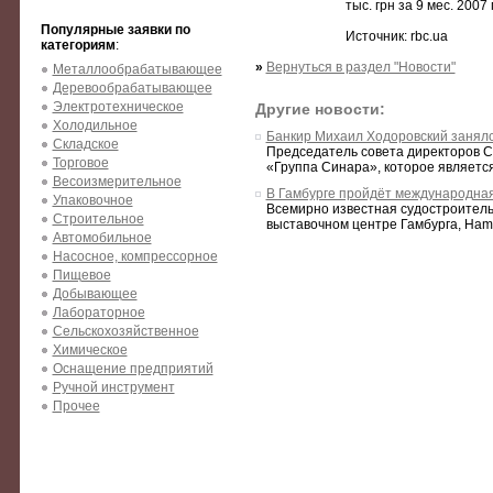
тыс. грн за 9 мес. 2007
Популярные заявки по
Источник: rbc.ua
категориям
:
»
Вернуться в раздел "Новости"
Металлообрабатывающее
Деревообрабатывающее
Электротехническое
Другие новости:
Холодильное
Банкир Михаил Ходоровский занял
Складское
Председатель совета директоров С
Торговое
«Группа Синара», которое является
Весоизмерительное
В Гамбурге пройдёт международна
Упаковочное
Всемирно известная судостроительн
Строительное
выставочном центре Гамбурга, Hamb
Автомобильное
Насосное, компрессорное
Пищевое
Добывающее
Лабораторное
Сельскохозяйственное
Химическое
Оснащение предприятий
Ручной инструмент
Прочее