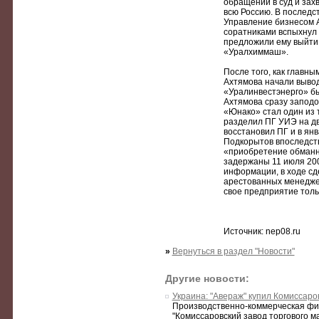
обращений в суд и зах
всю Россию. В последс
Управление бизнесом А
соратниками вспыхнул 
предложили ему выйти 
«Уралхиммаш».
После того, как главн
Ахтямова начали вывод
«Уралинвестэнерго» б
Ахтямова сразу заподо
«Юнако» стал один из 
разделил ПГ УИЭ на дв
восстановил ПГ и в ян
Подкорытов впоследств
«приобретение обманн
задержаны 11 июля 200
информации, в ходе сд
арестованных менеджер
свое предприятие толь
Источник: nep08.ru
»
Вернуться в раздел "Новости"
Другие новости:
Украина: "Авераж" купил Комиссаро
Производственно-коммерческая фи
"Комиссаровский завод торгового ма