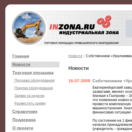
Главная
Новости
:: Собственники «Уралхимма
Новости
Новости
Торговая площадка
Продажа оборудования
16-07-2008
Собственники «Ур
Екатеринбургский зав
Покупка оборудования
захватами, меняет осн
Заявки за неделю
близкая к Газпрому –
что появление нового 
Разместить заявку
провести комплексную 
машиностроения. Анали
Справочник
финансовую ситуацию н
Поддержка
По состоянию на 1 фе
началах принадлежали
О проекте
(учредитель – граждан