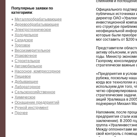
слияниям и поглощениям
Популярные заявки по
Официального подтверж
категориям
:
публичных источниках
директор ОАО «Уралхи
Металлообрабатывающее
инвестиционной компа
Деревообрабатывающее
его структуре приближ
Электротехническое
неофициальной информ
Холодильное
которые были приобрет
мог составить от $200 
Складское
Торговое
Представители областно
Весоизмерительное
активу объясним, и ук
Упаковочное
годы. Министр экономи
Строительное
Газпрому, консолидиру
стратегически важные 
Автомобильное
Насосное, компрессорное
«Предприятия в услови
Пищевое
рубежа, поскольку наш
Добывающее
когда все технологии 
используем для того, 
Лабораторное
четко сформулирована 
Сельскохозяйственное
стратегические задачи
Химическое
акций Уралмаша в 2005
Оснащение предприятий
подчеркнул Михаил Ма
Ручной инструмент
Напомним, после проц
Прочее
предприятия стали изв
заключении). В 2000 г
группа «Уралинвестэне
Между оппонентами вел
свой контроль с помощ