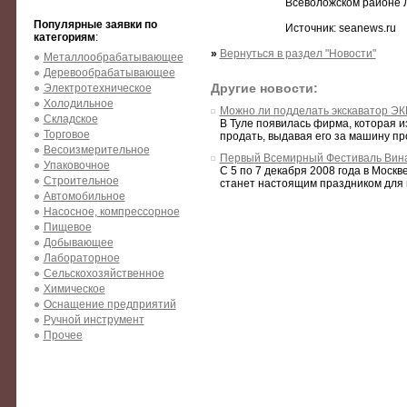
Всеволожском районе Л
Популярные заявки по
Источник: seanews.ru
категориям
:
»
Вернуться в раздел "Новости"
Металлообрабатывающее
Деревообрабатывающее
Другие новости:
Электротехническое
Холодильное
Можно ли подделать экскаватор ЭК
Складское
В Туле появилась фирма, которая 
Торговое
продать, выдавая его за машину п
Весоизмерительное
Первый Всемирный Фестиваль Вина
Упаковочное
С 5 по 7 декабря 2008 года в Моск
Строительное
станет настоящим праздником для вс
Автомобильное
Насосное, компрессорное
Пищевое
Добывающее
Лабораторное
Сельскохозяйственное
Химическое
Оснащение предприятий
Ручной инструмент
Прочее