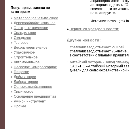
акционеров может выку
автопроизводитель. "Эт
Популярные заявки по
возможности не исключ
категориям
:
не планируется.
Металлообрабатывающее
Источник: news.ugmk.in
Деревообрабатывающее
Электротехническое
»
Вернуться в раздел "Новости"
Холодильное
Складское
Другие новости:
Торговое
Уралмашзавод отмечает юбилей
Весоизмерительное
Уралмашзавод отмечает 75-летие. 
Упаковочное
в соответствии с планами правител
Строительное
Автомобильное
Алтайский моторный завод планиру
ОАО «ПО «Алтайский моторный заво
Насосное, компрессорное
дизели для сельскохозяйственной и
Пищевое
Добывающее
Лабораторное
Сельскохозяйственное
Химическое
Оснащение предприятий
Ручной инструмент
Прочее