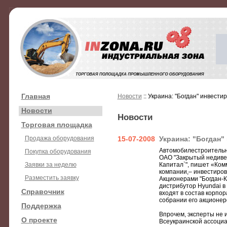
Главная
Новости
:: Украина: "Богдан" инвести
Новости
Новости
Торговая площадка
Продажа оборудования
15-07-2008
Украина: "Богдан"
Автомобилестроительна
Покупка оборудования
ОАО "Закрытый недиве
Заявки за неделю
Капитал`", пишет «Ко
компании,– инвестиров
Разместить заявку
Акционерами "Богдан-К
дистрибутор Hyundai в 
Справочник
входят в состав корпор
собрании его акционер
Поддержка
Впрочем, эксперты не и
О проекте
Всеукраинской ассоциа