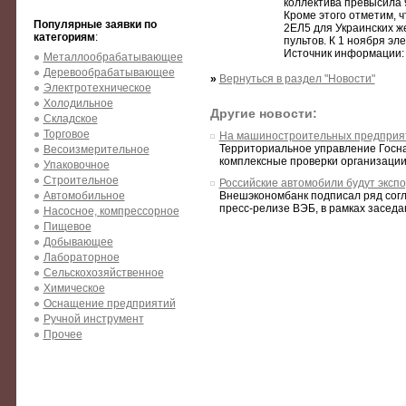
коллектива превысила 
Кроме этого отметим, 
Популярные заявки по
2ЕЛ5 для Украинских ж
категориям
:
пультов. К 1 ноября эл
Источник информации: 
Металлообрабатывающее
Деревообрабатывающее
»
Вернуться в раздел "Новости"
Электротехническое
Холодильное
Другие новости:
Складское
Торговое
На машиностроительных предприят
Территориальное управление Госна
Весоизмерительное
комплексные проверки организации 
Упаковочное
Строительное
Российские автомобили будут эксп
Автомобильное
Внешэкономбанк подписал ряд согл
пресс-релизе ВЭБ, в рамках засед
Насосное, компрессорное
Пищевое
Добывающее
Лабораторное
Сельскохозяйственное
Химическое
Оснащение предприятий
Ручной инструмент
Прочее