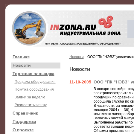
Главная
Новости
:: ООО "ПК "НЭВЗ" увеличило
Новости
Новости
Торговая площадка
Продажа оборудования
11-10-2005
ООО "ПК "НЭВЗ" у
В январе-сентябре тек
Покупка оборудования
электровозостроительн
Заявки за неделю
продукции по сравнению
сообщила служба по св
Разместить заявку
В частности, за январь
месяцев 2004 г. – 36),
Справочник
комплекта электрообор
Запасных частей выпуще
Поддержка
Выполнены работы по к
соответствующий перио
О проекте
Объемы промышленного