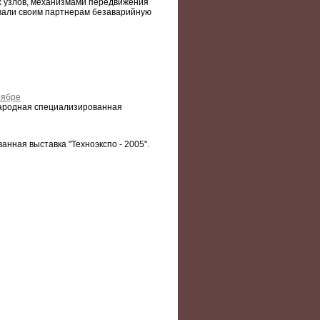
 узлов, механизмами передвижения
вали своим партнерам безаварийную
оябре
народная специализированная
анная выставка "Техноэкспо - 2005".