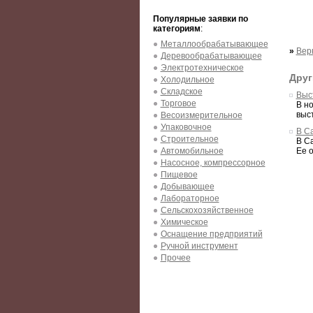
Популярные заявки по
категориям
:
Металлообрабатывающее
»
Вер
Деревообрабатывающее
Электротехническое
Друг
Холодильное
Складское
Выс
Торговое
В н
выс
Весоизмерительное
Упаковочное
В Са
Строительное
В Са
Автомобильное
Ее 
Насосное, компрессорное
Пищевое
Добывающее
Лабораторное
Сельскохозяйственное
Химическое
Оснащение предприятий
Ручной инструмент
Прочее