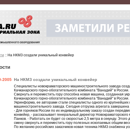
ти
:: На НКМЗ создали уникальный конвейер
ости
0-2005
На НКМЗ создали уникальный конвейер
Специалисты новокраматорского машиностроительного завода созд
Качканарского горно-обогатительного комбината "Ванадий" в России.
Свернуть и переместить гору способна новая машина, созданная у
Качканарского горно-обогатительного комбината "Ванадий" в России
Укринформа, ее авторами стали специалисты одного из крупнейших 
машиностроительного завода. Сегодня отгрузка агрегата завершена в
- Для горняков России по их индивидуальному заказу создан перед
конвейер, - рассказывает генеральный директор Новокраматорского
Панков. - Работать он будет со скоростью 2,5 метра в секунду. Этого
смену свернуть и переместить гору полезных ископаемых общим весо
По желанию российских заказчиков новая техника НКМЗ снабжена у