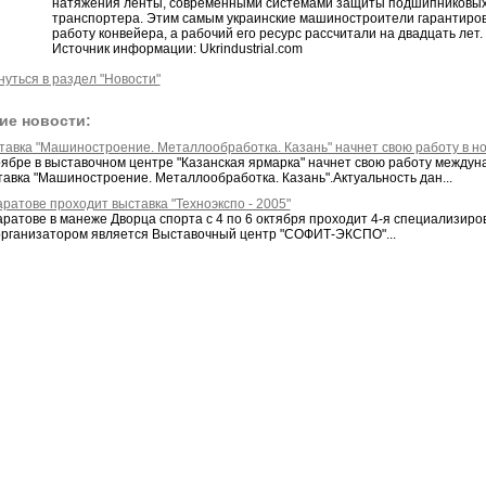
натяжения ленты, современными системами защиты подшипниковых
транспортера. Этим самым украинские машиностроители гарантиро
работу конвейера, а рабочий его ресурс рассчитали на двадцать лет.
Источник информации: Ukrindustrial.com
нуться в раздел "Новости"
ие новости:
тавка "Машиностроение. Металлообработка. Казань" начнет свою работу в н
оябре в выставочном центре "Казанская ярмарка" начнет свою работу между
тавка "Машиностроение. Металлообработка. Казань".Актуальность дан...
ратове проходит выставка "Техноэкспо - 2005"
ратове в манеже Дворца спорта с 4 по 6 октября проходит 4-я специализиров
организатором является Выставочный центр "СОФИТ-ЭКСПО"...