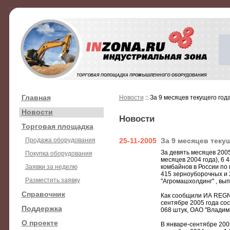
Главная
Новости
:: За 9 месяцев текущего го
Новости
Новости
Торговая площадка
Продажа оборудования
25-11-2005
За 9 месяцев теку
За девять месяцев 2005
Покупка оборудования
месяцев 2004 года), 6 
Заявки за неделю
комбайнов в России по 
415 зерноуборочных и 
Разместить заявку
"Агромашхолдинг" , вы
Справочник
Как сообщили ИА REGNU
сентябре 2005 года сост
Поддержка
068 штук, ОАО "Владими
О проекте
В январе-сентябре 2005