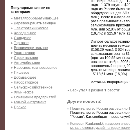
сентябре 2004 года - 1
года - 1 379 штук на $2
Популярные заявки по
года из России было эк
категориям
:
оборудования для АПК н
млн.). Всего в январе-
Металлообрабатывающее
раза превышает аналог
Деревообрабатывающее
сельхозмашин приходит
Электротехническое
млн. или 52,8% от обще
Холодильное
(19,7%) и $25,97 млн. (
Складское
Импорт сельхозтехники
Торговое
девять месяцев текущег
Весоизмерительное
$158,29 млн.), 3 624 тр
Упаковочное
сельхозадаптера на $15
Строительное
(против 109,55 млн.), з
январе-сентябре 2005 г
Автомобильное
аналогичный период 20
Насосное, компрессорное
девяти месяцев занима
Пищевое
- $118,61 млн. (16,0%).
Добывающее
Источник информации
Лабораторное
Сельскохозяйственное
»
Вернуться в раздел "Новости"
Химическое
Оснащение предприятий
Другие новости:
Ручной инструмент
Прочее
Правительство России разрешило To
Правительство России разрешило я
"Россия". Как сообщает пресс-служб
Концерн Rautaruukki намерен инвес
металлоконструкций на территории