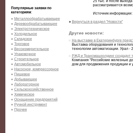
25 тыс. и после выхода
рассматривается возм
Популярные заявки по
категориям
:
Источник информации: 
Металлообрабатывающее
»
Вернуться в раздел "Новости"
Деревообрабатывающее
Электротехническое
Другие новости:
Холодильное
Складское
На выставке в Екатеринбурге пред
Торговое
Выставка оборудования и техноло
технологии автоматизации. Урал - 20
Весоизмерительное
Упаковочное
РЖД и Трансмашхолдинг создадут 
Строительное
Компания "Российские железные до
Автомобильное
дом для продвижения продукции и 
Насосное, компрессорное
Пищевое
Добывающее
Лабораторное
Сельскохозяйственное
Химическое
Оснащение предприятий
Ручной инструмент
Прочее