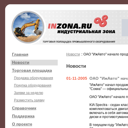
Главная
Новости
:: ОАО "ИжАвто" начало прод
Новости
Новости
Торговая площадка
Продажа оборудования
01-11-2005
ОАО "ИжАвто" нача
"ИжАвто" начал продаж
Покупка оборудования
"Сокиа" — официальный
Заявки за неделю
ОАО "ИжАвто" начало п
Разместить заявку
KIA Spectra - седан кл
Справочник
комплектоваться двига
включать в себя автома
Поддержка
диски и противотуманн
О проекте
В текущем году "ИжАвто