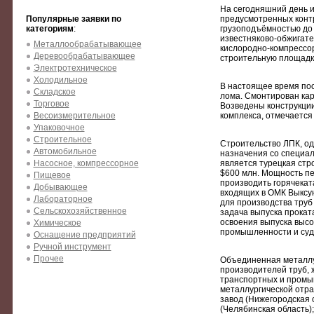
На сегодняшний день и
Популярные заявки по
предусмотренных контр
категориям
:
грузоподъёмностью до 
известняково-обжигате
Металлообрабатывающее
кислородно-компрессор
Деревообрабатывающее
строительную площадку
Электротехническое
Холодильное
В настоящее время пос
Складское
лома. Смонтирован кар
Торговое
Возведены конструкци
Весоизмерительное
комплекса, отмечается
Упаковочное
Строительное
Строительство ЛПК, од
Автомобильное
назначения со специал
Насосное, компрессорное
является турецкая стр
$600 млн. Мощность пер
Пищевое
производить горячекат
Добывающее
входящих в ОМК Выксунс
Лабораторное
для производства труб
Сельскохозяйственное
задача выпуска прокат
освоения выпуска высо
Химическое
промышленности и суд
Оснащение предприятий
Ручной инструмент
Прочее
Объединенная металлу
производителей труб, 
транспортных и промы
металлургической отра
завод (Нижегородская 
(Челябинская область)