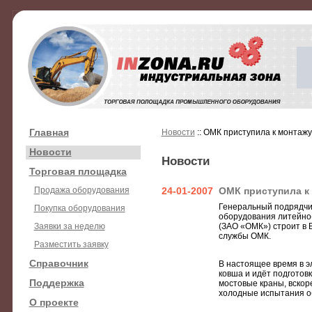
Главная
Новости
:: ОМК приступила к монтаж
Новости
Новости
Торговая площадка
Продажа оборудования
24-01-2007
ОМК приступила к
Генеральный подрядчи
Покупка оборудования
оборудования литейно-
Заявки за неделю
(ЗАО «ОМК») строит в 
службы ОМК.
Разместить заявку
Справочник
В настоящее время в э
ковша и идёт подготов
Поддержка
мостовые краны, вскор
холодные испытания обо
О проекте