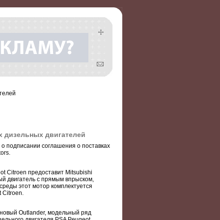
ателей
ах дизельных двигателей
ли о подписании соглашения о поставках
ors.
 Citroen предоставит Mitsubishi
ый двигатель с прямым впрыском,
среды этот мотор комплектуется
Citroen.
й новый Outlander, модельный ряд
изельного двигателя PSA Peugeot