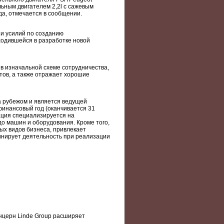
ельным двигателем 2,2l с сажевым
да, отмечается в сообщении.
и усилий по созданию
ходившейся в разработке новой
в изначальной схеме сотрудничества,
тов, а также отражает хорошие
за рубежом и является ведущей
финансовый год (оканчивается 31
рация специализируется на
о машин и оборудования. Кроме того,
вых видов бизнеса, привлекает
инирует деятельность при реализации
нцерн Linde Group расширяет