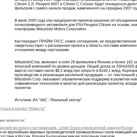
Citroen 2,2l. Peugeot 4007 и Citroen C-Crosser будут оснащаться диз
фильтром с самого начала продаж, намеченного на середину 2007 го
В июле 2005 года оба предприятия приняли решение об объединени
полноприводного автомобиля для PSA Peugeot Citroen на основе, на
платформы Mitsubishi Motors Corporation.
Как передает ПРАЙМ-ТАСС, новое соглашение, не предусмотренное 
свидетельствует о расширении проекта в область поставки компонен
отношения между партнерами.
MitsubishiCorp. включает в себя 29 филиалов в Японии и более 192 
японской компанией по уровню доходов. Общий доход за 2004/2005 
марта) составил около $8,2 млрд при обороте в $160,1 млрд. Корпо
производстве и реализации различной продукции — от текстильной д
Mitsubishi Corp. оказывает управленческую поддержку в развитии но
современные технологии и капитал для реализации проектов, коорд
проектов.
Источник: ИА "АКС - Реальный сектор"
нуться в раздел "Новости"
ие новости:
рский кислород стал немецким - Linde Group купила второй завод в России
н из крупнейших мировых производителей промышленных газов немецкий ко
сутствие в России. Владея Балашихинским кислородным заводом,...