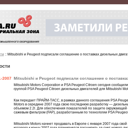
ти
:: Mitsubishi и Peugeot подписали соглашение о поставках дизельных двиг
ости
1-2007
Mitsubishi и Peugeot подписали соглашение о поставк
Mitsubishi Motors Corporation и PSA Peugeot Citroen сегодня сообщи
группой PSA Peugeot Citroen дизельных двигателей для Mitsubishi Mot
Как передает ПРАЙМ-ТАСС, в рамках данного соглашения PSA Peugeot
Motors в середине 2007 года свою последнюю разработку — дизельн
объемом 2.2l. Для обеспечения показателей по защите окружающей 
сажевым фильтром (FAP), разработанным по технологии PSA Peugeot 
Mitsubishi Motors начнет продавать в Европе с января 2007 года сво
которого к концу 2007 года планируется расширить за счет нового д