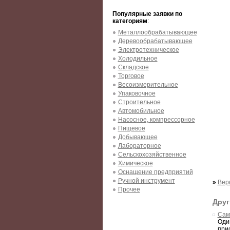
Популярные заявки по
категориям
:
Металлообрабатывающее
Деревообрабатывающее
Электротехническое
Холодильное
Складское
Торговое
Весоизмерительное
Упаковочное
Строительное
Автомобильное
Насосное, компрессорное
Пищевое
Добывающее
Лабораторное
Сельскохозяйственное
Химическое
Оснащение предприятий
Ручной инструмент
»
Вер
Прочее
Друг
Сама
Оди
при