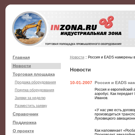
Главная
Новости
:: Россия и EADS намерены 
Новости
Новости
Торговая площадка
Продажа оборудования
10-01-2007
Россия и EADS на
Россия и европейский
Покупка оборудования
аэробус. Как передает
Заявки за неделю
Иванов.
Разместить заявку
«У нас уже есть догово
Справочник
производиться транспо
Луховицкого авиационн
Поддержка
О проекте
Как напоминает «Росб
Производит авиалайнер