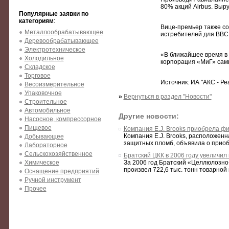
80% акций Airbus. Выру
Популярные заявки по
категориям
:
Вице-премьер также со
Металлообрабатывающее
истребителей для ВВС
Деревообрабатывающее
Электротехническое
«В ближайшее время в 
Холодильное
корпорация «МиГ» самы
Складское
Торговое
Источник: ИА "АКС - Ре
Весоизмерительное
Упаковочное
»
Вернуться в раздел "Новости"
Строительное
Автомобильное
Другие новости:
Насосное, компрессорное
Пищевое
Компания E.J. Brooks приобрела фи
Компания E.J. Brooks, расположенн
Добывающее
защитных пломб, объявила о приобр
Лабораторное
Сельскохозяйственное
Братский ЦКК в 2006 году увеличил
Химическое
За 2006 год Братский «Целлюлозн
произвел 722,6 тыс. тонн товарной пр
Оснащение предприятий
Ручной инструмент
Прочее