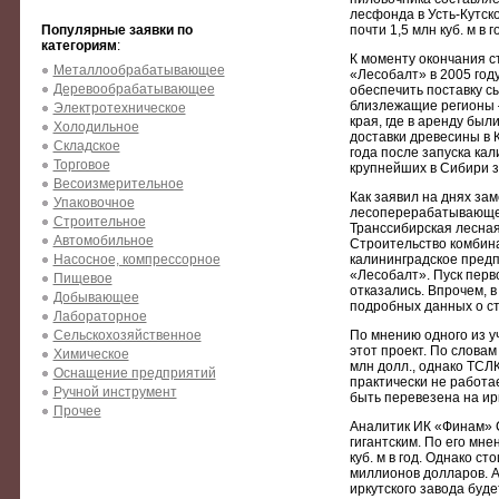
лесфонда в Усть-Кутск
Популярные заявки по
почти 1,5 млн куб. м в г
категориям
:
К моменту окончания с
Металлообрабатывающее
«Лесобалт» в 2005 год
Деревообрабатывающее
обеспечить поставку с
близлежащие регионы —
Электротехническое
края, где в аренду был
Холодильное
доставки древесины в 
Складское
года после запуска ка
Торговое
крупнейших в Сибири з
Весоизмерительное
Как заявил на днях за
Упаковочное
лесоперерабатывающей
Строительное
Транссибирская лесная
Автомобильное
Строительство комбинат
Насосное, компрессорное
калининградское предп
«Лесобалт». Пуск перв
Пищевое
отказались. Впрочем, в
Добывающее
подробных данных о ст
Лабораторное
Сельскохозяйственное
По мнению одного из у
этот проект. По словам
Химическое
млн долл., однако ТСЛ
Оснащение предприятий
практически не работа
Ручной инструмент
быть перевезена на ир
Прочее
Аналитик ИК «Финам» С
гигантским. По его мн
куб. м в год. Однако с
миллионов долларов. А
иркутского завода буде