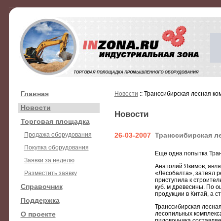
Главная
Новости
:: Транссибирская лесная ко
Новости
Новости
Торговая площадка
Продажа оборудования
26-03-2007
Транссибирская ле
Покупка оборудования
Еще одна попытка Тран
Заявки за неделю
Анатолий Якимов, явл
Разместить заявку
«Лесобалта», затеял р
приступила к строител
Справочник
куб. м древесины. По о
продукции в Китай, а с
Поддержка
Транссибирская лесная 
О проекте
лесопильных комплекса
пиловочника составляет