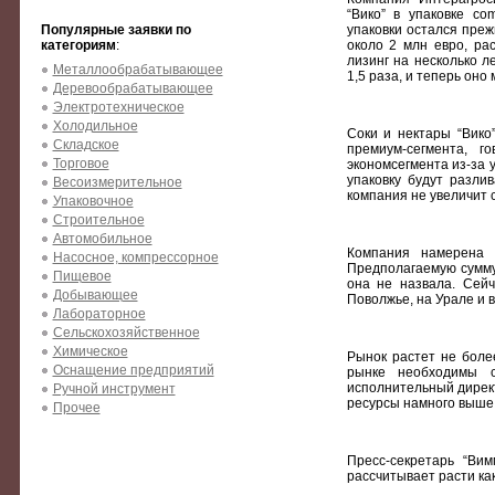
“Вико” в упаковке co
Популярные заявки по
упаковки остался преж
категориям
:
около 2 млн евро, ра
лизинг на несколько 
Металлообрабатывающее
1,5 раза, и теперь оно
Деревообрабатывающее
Электротехническое
Холодильное
Соки и нектары “Вико
Складское
премиум-сегмента, г
Торговое
экономсегмента из-за у
упаковку будут разли
Весоизмерительное
компания не увеличит с
Упаковочное
Строительное
Автомобильное
Компания намерена 
Насосное, компрессорное
Предполагаемую сумму
Пищевое
она не назвала. Сейч
Добывающее
Поволжье, на Урале и 
Лабораторное
Сельскохозяйственное
Химическое
Рынок растет не боле
Оснащение предприятий
рынке необходимы с
исполнительный директ
Ручной инструмент
ресурсы намного выше,
Прочее
Пресс-секретарь “Ви
рассчитывает расти как