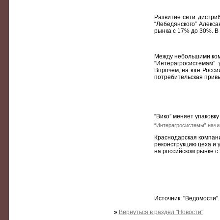
Развитие сети дистри
“Лебедянского” Алекса
рынка с 17% до 30%. В 
Между небольшими ком
“Интерагросистемам” 
Впрочем, на юге Росси
потребительская привы
“Вико” меняет упаковку
“Интерагросистемы” начин
Краснодарская компания
реконструкцию цеха и 
на российском рынке с 
Источник: "Ведомости"
»
Вернуться в раздел "Новости"