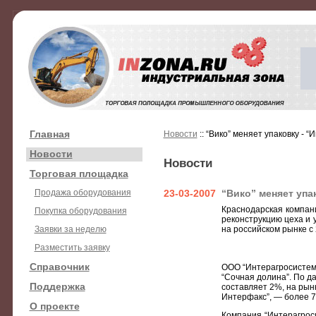
Главная
Новости
:: “Вико” меняет упаковку - 
Новости
Новости
Торговая площадка
Продажа оборудования
23-03-2007
“Вико” меняет упа
Краснодарская компани
Покупка оборудования
реконструкцию цеха и 
Заявки за неделю
на российском рынке с 
Разместить заявку
Справочник
ООО “Интерагросистемы
“Сочная долина”. По да
Поддержка
составляет 2%, на рын
Интерфакс”, — более 73
О проекте
Компания “Интерагрос