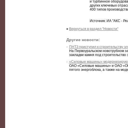
и турбинное оборудова
других ключевых отрас
400 типов производств
Источник: ИА "АКС - Ре
»
Вернуться в раздел "Новости"
Другие новости:
ПНТЗ приступил к строительству э
На Первоуральском новотрубном за
закладки камня под строительство 
«Силовые машины» модернизируют
ОАО «Силовые машины» и ОАО «ОГК
пятого энергоблока, а также на мо