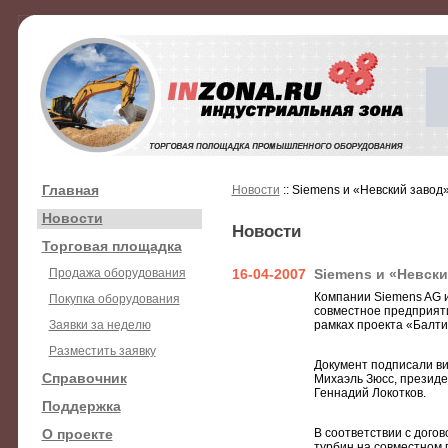
Главная
Новости
:: Siemens и «Невский завод
Новости
Новости
Торговая площадка
Продажа оборудования
16-04-2007
Siemens и «Невск
Компании Siemens AG 
Покупка оборудования
совместное предприяти
Заявки за неделю
рамках проекта «Балти
Разместить заявку
Документ подписали в
Справочник
Михаэль Зюсс, президе
Геннадий Локотков.
Поддержка
О проекте
В соответствии с дого
турбин на совместном 