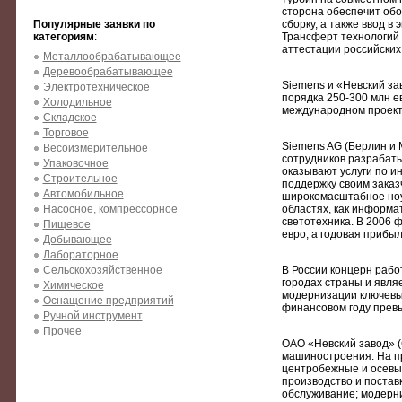
сторона обеспечит обо
Популярные заявки по
сборку, а также ввод в
категориям
:
Трансферт технологий 
аттестации российских
Металлообрабатывающее
Деревообрабатывающее
Siemens и «Невский за
Электротехническое
порядка 250-300 млн е
Холодильное
международном проекте
Складское
Торговое
Siemens AG (Берлин и М
Весоизмерительное
сотрудников разрабаты
Упаковочное
оказывают услуги по и
Строительное
поддержку своим заказ
Автомобильное
широкомасштабное ноу-
Насосное, компрессорное
областях, как информат
светотехника. В 2006 
Пищевое
евро, а годовая прибыл
Добывающее
Лабораторное
Сельскохозяйственное
В России концерн рабо
городах страны и явля
Химическое
модернизации ключевых
Оснащение предприятий
финансовом году превыс
Ручной инструмент
Прочее
ОАО «Невский завод» (
машиностроения. На пр
центробежные и осевые
производство и постав
обслуживание; модерни