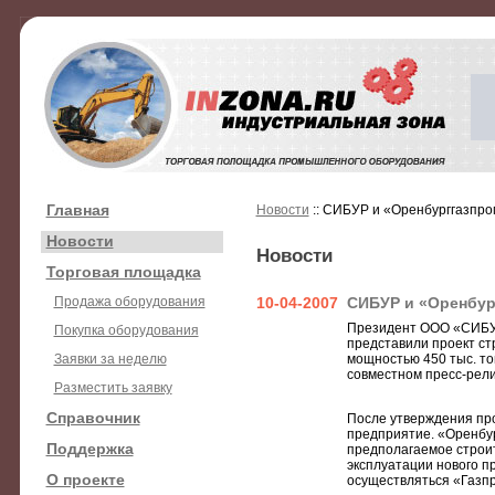
Главная
Новости
:: СИБУР и «Оренбурггазпро
Новости
Новости
Торговая площадка
Продажа оборудования
10-04-2007
СИБУР и «Оренбур
Президент ООО «СИБУР
Покупка оборудования
представили проект ст
Заявки за неделю
мощностью 450 тыс. тон
совместном пресс-рели
Разместить заявку
Справочник
После утверждения про
предприятие. «Оренбур
Поддержка
предполагаемое строит
эксплуатации нового п
О проекте
осуществляться «Газп