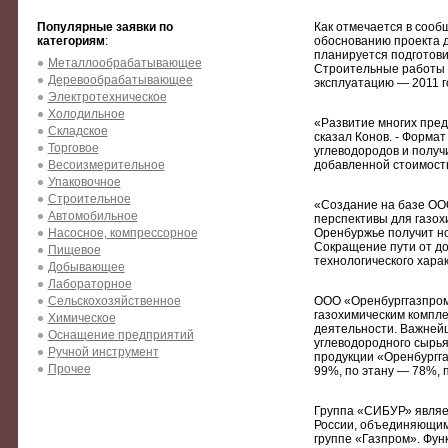
Популярные заявки по
Как отмечается в сооб
категориям
:
обоснованию проекта д
планируется подготови
Металлообрабатывающее
Строительные работы п
Деревообрабатывающее
эксплуатацию — 2011 г
Электротехническое
Холодильное
«Развитие многих пред
Складское
сказал Конов. - Форма
Торговое
углеводородов и получ
Весоизмерительное
добавленной стоимост
Упаковочное
Строительное
«Создание на базе ОО
Автомобильное
перспективы для газох
Насосное, компрессорное
Оренбуржье получит но
Сокращение пути от до
Пищевое
технологического хара
Добывающее
Лабораторное
Сельскохозяйственное
ООО «Оренбурггазпром
газохимическим компл
Химическое
деятельности. Важнейш
Оснащение предприятий
углеводородного сырья;
Ручной инструмент
продукции «Оренбургга
Прочее
99%, по этану — 78%,
Группа «СИБУР» являе
России, объединяющим
группе «Газпром». Фу