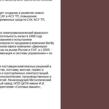
дит создание и развитие нового
САУ и АСУ ТП, повышение
временных средств САУ, АСУ ТП,
чил электромеханический факультет
ятельность начал в 1988 году
ованием и испытанием
енером по продажам в компании Bently
сийском офисе компании «Дженерал
 за рынки России и СНГ, а с 2005 -
мизация и системы управления»» по
и поставщик комплексных решений в
о, поставку, монтаж, сервис и
 и газотурбинных электростанций.
ехнологические, производственные и
ятий: Ленинградский Металлический
ный завод, НПО ЦКТИ имени И.И.
приятиями «Силовых машин»,