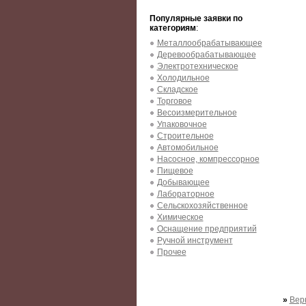
Популярные заявки по
категориям
:
Металлообрабатывающее
Деревообрабатывающее
Электротехническое
Холодильное
Складское
Торговое
Весоизмерительное
Упаковочное
Строительное
Автомобильное
Насосное, компрессорное
Пищевое
Добывающее
Лабораторное
Сельскохозяйственное
Химическое
Оснащение предприятий
Ручной инструмент
Прочее
»
Вер