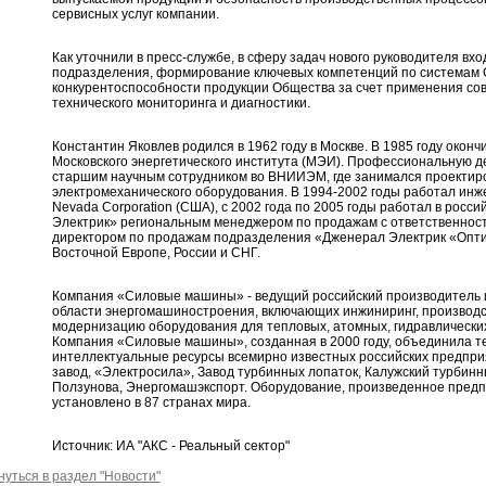
сервисных услуг компании.
Как уточнили в пресс-службе, в сферу задач нового руководителя вхо
подразделения, формирование ключевых компетенций по системам 
конкурентоспособности продукции Общества за счет применения со
технического мониторинга и диагностики.
Константин Яковлев родился в 1962 году в Москве. В 1985 году окон
Московского энергетического института (МЭИ). Профессиональную де
старшим научным сотрудником во ВНИИЭМ, где занимался проектир
электромеханического оборудования. В 1994-2002 годы работал инж
Nevada Corporation (США), с 2002 года по 2005 годы работал в рос
Электрик» региональным менеджером по продажам с ответственностью
директором по продажам подразделения «Дженерал Электрик «Опти
Восточной Европе, России и СНГ.
Компания «Силовые машины» - ведущий российский производитель 
области энергомашиностроения, включающих инжиниринг, производств
модернизацию оборудования для тепловых, атомных, гидравлических
Компания «Силовые машины», созданная в 2000 году, объединила т
интеллектуальные ресурсы всемирно известных российских предпри
завод, «Электросила», Завод турбинных лопаток, Калужский турбин
Ползунова, Энергомашэкспорт. Оборудование, произведенное пред
установлено в 87 странах мира.
Источник: ИА "АКС - Реальный сектор"
нуться в раздел "Новости"