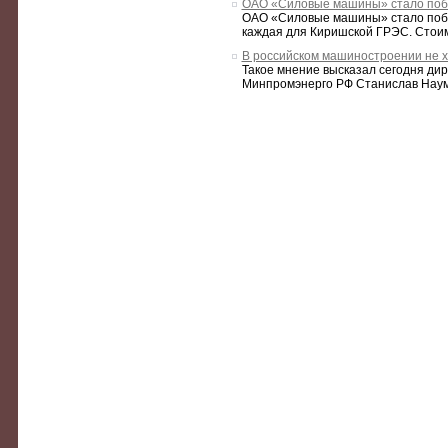
ОАО «Силовые машины» стало побед
ОАО «Силовые машины» стало побед
каждая для Киришской ГРЭС. Стоимо
В российском машиностроении не хв
Такое мнение высказал сегодня ди
Минпромэнерго РФ Станислав Наумов