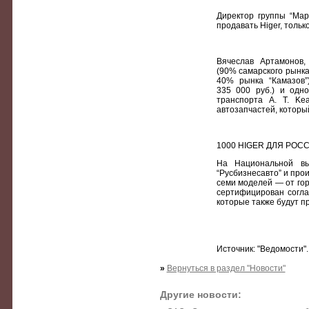
Директор группы “Мар
продавать Higer, тольк
Вячеслав Артамонов,
(90% самарского рынка
40% рынка “Камазов”
335 000 руб.) и одн
транспорта A. T. Ke
автозапчастей, которы
1000 HIGER ДЛЯ РОС
На Национальной в
“Русбизнесавто” и про
семи моделей — от гор
сертифицирован согла
которые также будут пр
Источник: "Ведомости"
»
Вернуться в раздел "Новости"
Другие новости: