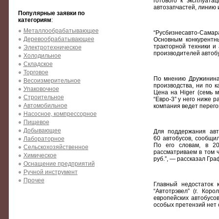
готового к эксплуата
автозапчастей, линию 
Популярные заявки по
категориям
:
Металлообрабатывающее
“Русбизнесавто-Самар
Деревообрабатывающее
Основным конкурентн
тракторной техники и 
Электротехническое
производителей автобу
Холодильное
Складское
Торговое
По мнению Дружинина,
Весоизмерительное
производства, ни по к
Упаковочное
Цена на Higer (семь м
Строительное
“Евро-3” у него ниже 
Автомобильное
компания ведет перего
Насосное, компрессорное
Пищевое
Добывающее
Для поддержания авт
60 автобусов, сообщи
Лабораторное
По его словам, в 20
Сельскохозяйственное
рассматриваем в том ч
Химическое
руб.”, — рассказал Гра
Оснащение предприятий
Ручной инструмент
Прочее
Главный недостаток к
“Автотрэвел” (г. Кор
европейских автобусов
особых претензий нет 