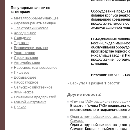
Популярные заявки по
Оборудование предназ
категориям
:
фланце корпуса реакто
Металлообрабатывающее
фланцевого соединения
Деревообрабатывающее
продолжительность ост
эксплуатационной мощн
Электротехническое
Холодильное
Складское
Объединенные машинос
Торговое
России, лидер машинос
обслуживании оборудо
Весоизмерительное
производстве горного 
Упаковочное
(«Уралмашзавод» и Ижо
Строительное
продолжение программ
Автомобильное
компании.
Насосное, компрессорное
Пищевое
Источник: ИА "АКС - Ре
Добывающее
Лабораторное
»
Вернуться в раздел "Новости"
Сельскохозяйственное
Химическое
Другие новости:
Оснащение предприятий
«Группа ГАЗ» расширяет географию
Ручной инструмент
В марте «Группа ГАЗ» подписала к
Прочее
пневмоколесного гидравлического эк
Один из крупнейших поставщиков г
Самаре.
Один из крупнейших поставщиков г
Самаре. Компания выйдет на самар