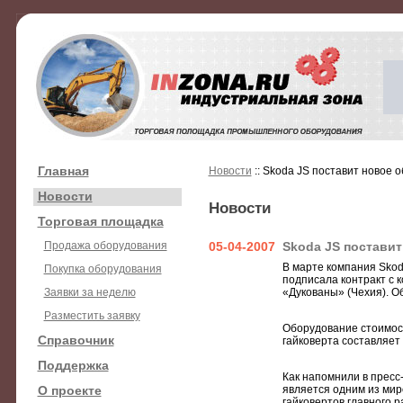
Главная
Новости
:: Skoda JS поставит новое
Новости
Новости
Торговая площадка
Продажа оборудования
05-04-2007
Skoda JS постави
В марте компания Skod
Покупка оборудования
подписала контракт с 
Заявки за неделю
«Дукованы» (Чехия). О
Разместить заявку
Оборудование стоимост
Справочник
гайковерта составляет
Поддержка
Как напомнили в пресс
О проекте
является одним из мир
гайковертов главного 