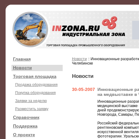
Главная
Новости
:: Инновационные разработк
Челябинске
Новости
Новости
Торговая площадка
Продажа оборудования
30-05-2007
Инновационные ра
Покупка оборудования
на медвыставке в
Заявки за неделю
Инновационные разраб
медицинской выставке 
Разместить заявку
дней продемонстрирую
Новгорода, Самары, Пе
Справочник
Российский федеральн
Поддержка
рентгеновский компьют
искусственной вентиля
О проекте
фототерапии. Уральски