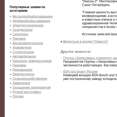
"Унисон-2". Рентгенов
Санкт-Петербурга.
Популярные заявки по
категориям
:
"Главная ценность выс
конференциями, в кото
Металлообрабатывающее
и известные ученые и п
Деревообрабатывающее
здравоохранения Челяб
Электротехническое
специалистов и более
Холодильное
Складское
Источник: www.ami-tass
Торговое
»
Вернуться в раздел "Новости"
Весоизмерительное
Упаковочное
Другие новости:
Строительное
Автомобильное
Группа «Энергомаш» планирует дов
Насосное, компрессорное
Предприятия Группы «Энергомаш» к
Пищевое
численности работающих. Как говори
Добывающее
BSH застирает Россию
Лабораторное
Немецкий концерн BSH Bosch und S
Сельскохозяйственное
уже построенному заводу холодильн
Химическое
Оснащение предприятий
Ручной инструмент
Прочее