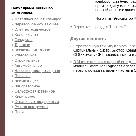
конференции будет уд
производству машиност
Популярные заявки по
первый опыт создания
категориям
:
Источник: Экскаватор 
Металлообрабатывающее
Деревообрабатывающее
»
Вернуться в раздел "Новости"
Электротехническое
Холодильное
Другие новости:
Складское
Торговое
Строительную технику Komatsu пр
Весоизмерительное
Официальный дистрибьютор Komat
ООО Комацу СНГ проведет мини-выс
Упаковочное
Строительное
В Москве появится первый склад зап
Автомобильное
мпания Caterpillar Logistics Servic
первого склада запасных частей в 
Насосное, компрессорное
Пищевое
Добывающее
Лабораторное
Сельскохозяйственное
Химическое
Оснащение предприятий
Ручной инструмент
Прочее