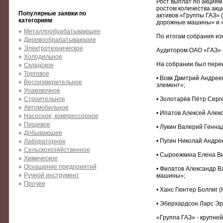
Рост выплат по акциям
ростом количества акц
Популярные заявки по
активов «Группы ГАЗ» 
категориям
:
дорожные машины» и «
Металлообрабатывающее
По итогам собрания и
Деревообрабатывающее
Электротехническое
Аудитором ОАО «ГАЗ» 
Холодильное
На собрании был переи
Складское
Торговое
• Вовк Дмитрий Андрее
Весоизмерительное
элемент»;
Упаковочное
Строительное
• Золотарёв Пётр Серг
Автомобильное
• Ипатов Алексей Алек
Насосное, компрессорное
Пищевое
• Лукин Валерий Генн
Добывающее
• Пугин Николай Андре
Лабораторное
Сельскохозяйственное
• Сыроежкина Елена В
Химическое
Оснащение предприятий
• Филатов Александр В
Ручной инструмент
машины»;
Прочее
• Ханс Гюнтер Боллиг (H
• Эберхардсон Ларс Эр
«Группа ГАЗ» - крупней