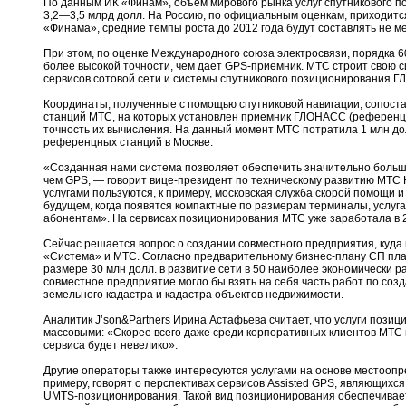
По данным ИК «Финам», объем мирового рынка услуг спутникового п
3,2—3,5 млрд долл. На Россию, по официальным оценкам, приходится
«Финама», средние темпы роста до 2012 года будут составлять не ме
При этом, по оценке Международного союза электросвязи, порядка 
более высокой точности, чем дает GPS-приемник. МТС строит свою 
сервисов сотовой сети и системы спутникового позиционирования 
Координаты, полученные с помощью спутниковой навигации, сопост
станций МТС, на которых установлен приемник ГЛОНАСС (референц
точность их вычисления. На данный момент МТС потратила 1 млн дол
референцных станций в Москве.
«Созданная нами система позволяет обеспечить значительно больш
чем GPS, — говорит вице-президент по техническому развитию МТС 
услугами пользуются, к примеру, московская служба скорой помощи и
будущем, когда появятся компактные по размерам терминалы, услуг
абонентам». На сервисах позиционирования МТС уже заработала в 20
Сейчас решается вопрос о создании совместного предприятия, куда м
«Система» и МТС. Согласно предварительному бизнес-плану СП пла
размере 30 млн долл. в развитие сети в 50 наиболее экономически р
совместное предприятие могло бы взять на себя часть работ по со
земельного кадастра и кадастра объектов недвижимости.
Аналитик J’son&Partners Ирина Астафьева считает, что услуги пози
массовыми: «Скорее всего даже среди корпоративных клиентов МТС 
сервиса будет невелико».
Другие операторы также интересуются услугами на основе местоопр
примеру, говорят о перспективах сервисов Assisted GPS, являющихс
UMTS-позиционирования. Такой вид позиционирования обеспечивает