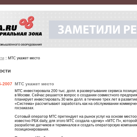
ти
:: МТС укажет место
ости
6-2007
МТС укажет место
МТС инвестировала 200 тыс. долл. в развертывание сервиса позиц
в Москве. Сейчас решается вопрос о создании совместного предпри
планирует инвестировать 30 млн долл. в течение трех лет в развити
«Система» рассчитывают заработать как на обслуживании коммерческ
госзаказах.
Сотовый оператор МТС претендует на рынок услуг на основе местоо
известно РБК daily, для этого МТС создала «дочку» «МТС П», которо
разработке датчиков и терминалов и создать операторскую компанию
позиционирования.