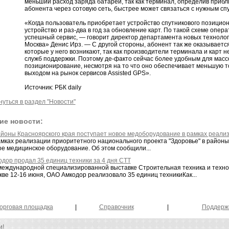
меньший расход заряда батареи, так как терминал, определив приб
абонента через сотовую сеть, быстрее может связаться с нужным сп
«Когда пользователь приобретает устройство спутникового позицион
устройство и раз-два в год за обновление карт. По такой схеме опе
успешный сервис, — говорит директор департамента новых технолог
Москва» Денис Ирз. — С другой стороны, абонент так же оказываетс
которые у него возникают, так как производители терминала и карт 
служб поддержки. Поэтому де-факто сейчас более удобным для масс
позиционирование, несмотря на то что оно обеспечивает меньшую т
выходом на рынок сервисов Assisted GPS».
Источник: РБК daily
нуться в раздел "Новости"
ие новости:
айоны Красноярского края поступает новое медоборудование в рамках реализ
амках реализации приоритетного национального проекта "Здоровье" в районы
ое медицинское оборудование. Об этом сообщили...
одор продал 35 единиц техники за 4 дня СТТ
международной специализированной выставке Строительная техника и технол
кве 12-16 июня, ОАО Амкодор реализовало 35 единиц техникиКак...
орговая площадка
|
Справочник
|
Поддерж
и!
0