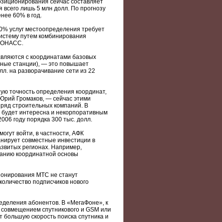
озиционирования сейчас составляет
 всего лишь 5 млн долл. По прогнозу
нее 60% в год.
60% услуг местоопределения требует
систему путем комбинирования
ГЛОНАСС.
авляются с координатами базовых
ные станции), — это повышает
л. на разворачивание сети из 22
ую точность определения координат,
Юрий Громаков, — сейчас этими
 ряд строительных компаний. В
а будет интересна и некорпоративным
06 году порядка 300 тыс. долл.
огут войти, в частности, АФК
нирует совместные инвестиции в
азвитых регионах. Например,
зданию координатной основы
ционирования МТС не станут
количество подписчиков нового
еделения абонентов. В «МегаФоне», к
я совмещением спутникового и GSM или
 большую скорость поиска спутника и