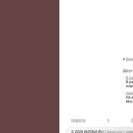
»
Вер
Друг
В р
В р
нов
Амк
На 
Мос
Новости
|
Т
© 2026 INZONA.RU
Связаться с нам