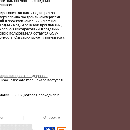
лизительное местонахождение
утником.
ирования, он платит один раз за
ратору сложно построить коммерчески
ий и проектов компании «МегаФон-
я один на один со всеми проблемами,
не особо заинтересованы в создании
ового пользователя остается GSM-
очность. Ситуация может измениться с
ации нацпроекта "Здоровье"
 Красноярского края начало поступать
огии — 2007, которая проходила в
ка
|
О проекте