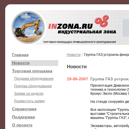
Главная
Новости
:: Группа ГАЗ устроила феер
Новости
Новости
Торговая площадка
Продажа оборудования
19-06-2007
Группа ГАЗ устрои
Презентация Дивизион
Покупка оборудования
техника и технологии-
Заявки за неделю
Крокус-Экспо (Москва)
Разместить заявку
На стенде сооружён д
Справочник
Вся экспозиции "Групп
выставки "Строительна
Поддержка
машины "Группы ГАЗ", п
О проекте
Экскаваторы, автогрей