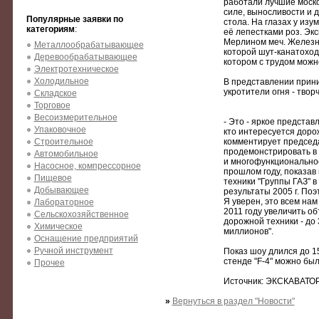
работали лучшие моско
силе, выносливости и 
Популярные заявки по
стола. На глазах у из
категориям
:
её лепестками роз. Эк
Мерлином меч. Железн
Металлообрабатывающее
которой шут-канатоход
Деревообрабатывающее
котором с трудом можн
Электротехническое
Холодильное
В представлении прини
укротители огня - твор
Складское
Торговое
Весоизмерительное
- Это - яркое предста
Упаковочное
кто интересуется доро
Строительное
комментирует председа
продемонстрировать в 
Автомобильное
и многофункциональнос
Насосное, компрессорное
прошлом году, показа
Пищевое
техники "Группы ГАЗ" в
Добывающее
результаты 2005 г. Поэ
Я уверен, это всем на
Лабораторное
2011 году увеличить о
Сельскохозяйственное
дорожной техники - до
Химическое
миллионов".
Оснащение предприятий
Ручной инструмент
Показ шоу длился до 15
стенде "F-4" можно бы
Прочее
Источник: ЭКСКАВАТО
»
Вернуться в раздел "Новости"