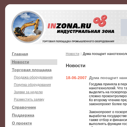
Главная
Новости
:: Дума поощрит нанотехнол
Новости
Новости
Торговая площадка
Продажа оборудования
18-06-2007
Дума поощрит нан
Госдума приняла в пер
Покупка оборудования
нанотехнологий. Что т
Заявки за неделю
выделить на госкорпор
сложно проконтролиров
Разместить заявку
Ко второму чтению пре
законопроект более п
Справочник
Законопроект о госкор
Поддержка
выработка государстве
также отбор и финанси
О проекте
выполнять функции гос