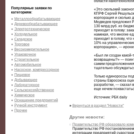
области нанотехнологи
Популярные заявки по
«Это скользкий законо
категориям
:
КПРФ Сергей Решульский
корпорация и сколько 
Металлообрабатывающее
Медведев предложил Р
Деревообрабатывающее
130 млрд руб. из бюдж
Электротехническое
приходит в голову: зак
Холодильное
намекая, что многие е
приходит в голову, что
Складское
10% на управленческие
Торговое
корпорацию», — ирони
Весоизмерительное
Упаковочное
«Был ли создан какой-т
Строительное
возвращены?» — поинт
самим предположением,
Автомобильное
тщательно обсуждаться
Насосное, компрессорное
Пищевое
Только единороссы под
Добывающее
страны Евросоюза оцен
разработки, — сказал 
Лабораторное
еще нечем похвастаться
Сельскохозяйственное
Химическое
Источник: РБК daily
Оснащение предприятий
Ручной инструмент
»
Вернуться в раздел "Новости"
Прочее
Другие новости:
Правительство РФ образовало коми
Правительство РФ постановлением
интеграции предприятий судостроит