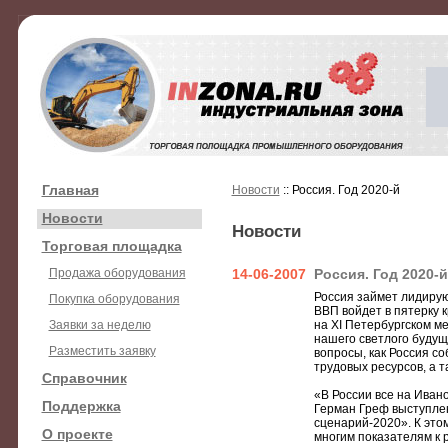
Главная
Новости
:: Россия. Год 2020-й
Новости
Новости
Торговая площадка
Продажа оборудования
14-06-2007
Россия. Год 2020-й
Россия займет лидирую
Покупка оборудования
ВВП войдет в пятерку 
Заявки за неделю
на XI Петербургском м
нашего светлого будущ
Разместить заявку
вопросы, как Россия с
трудовых ресурсов, а т
Справочник
«В России все на Иван
Поддержка
Герман Греф выступлен
сценарий-2020». К это
О проекте
многим показателям к 