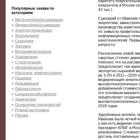
паритету покупательско
показатель в России со
Популярные заявки по
43 тыс.).
категориям
:
Сценарий от Иванова п
Металлообрабатывающее
энергетики, авиастроен
Деревообрабатывающее
производства ракетоно
Электротехническое
по замыслу правительс
Холодильное
информационных технол
нанотехнологий. Перв
Складское
непросто.
Торговое
Весоизмерительное
Разъяснение новой эко
Упаковочное
«круглых столов» дире
Строительное
пояснил, что на рассм
предполагает три вари
Автомобильное
экспортно-сырьевой мо
Насосное, компрессорное
до 3,3% в 2011—2020 г
Пищевое
модернизация энергос
Добывающее
высокотехнологичных с
добавленной стоимость
Лабораторное
что основным варианто
Сельскохозяйственное
предполагает создани
Химическое
высокотехнологичных о
Оснащение предприятий
2020 годах.
Ручной инструмент
Зарубежные коллеги, п
Прочее
Иванова была четкой и
у них есть видение тог
президент КПМГ в Росс
реализована. Сложности
достичь поставленных 