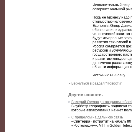
Исполнительный вице-п
совершит большой рыв
Пока же бизнесу надо 
стоимостью человеческ
Economist Group Дэни
образования и здравоо
человеческий капитал 
будут исчерпание эффе
развития технологий в 
Россия собирается дос
ресурсов и усугубляющ
государственного парт
и развитию конкуренции
динамично развивающую
области информационн
Источник: РБК daily
»
Вернуться в раздел "Новости"
Другие новости:
Валерий Окулов договорился с Boei
В субботу «Аэрофлот» подписал со
которые авиакомпания начнет получа
С прицелом на дальнюю связь
«Синтерра» потратит на кабель 80 
«Ростелекому», МТТ и Golden Teleco